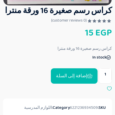
كراس رسم صغيرة 16 ورقة منترا
customer reviews)
0
(
ت
15
EGP
م
ا
ل
ت
ق
كراس رسم صغيرة 16 ورقة منترا
ي
ي
In stock
م
0
م
ن
5
إضافة إلى السلة
SKU:
6221236934509
Category:
اللوازم المدرسية