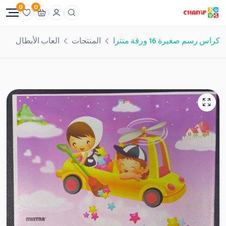
0
0
كراس رسم صغيرة 16 ورقة منترا
المنتجات
العاب الأبطال