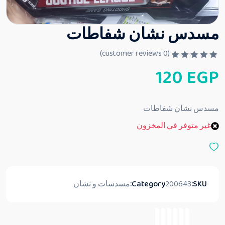
مسدس نشان شفاطات
customer reviews)
0
(
ت
120
EGP
م
ا
ل
ت
ق
مسدس نشان شفاطات
ي
ي
غير متوفر في المخزون
م
0
م
ن
5
SKU:
200643
Category:
مسدسات و نشان