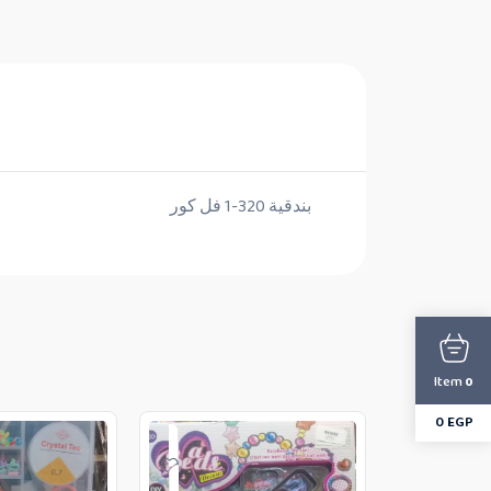
بندقية 320-1 فل كور
Item
0
0
EGP