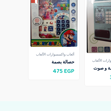
ألعاب واكسسو
ألعاب واكسسوارات الألعاب
قطعة
رات الألعاب
حصالة بصمة
ة و صوت
195
EGP
475
EGP