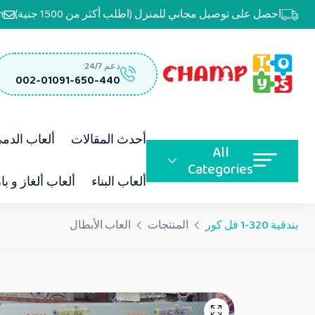
احصل على توصيل مجاني للمنزل (اطلب أكثر من 1500 جنية)
m
دعم 24/7:
002-01091-650-440
أحدث المقالات
ألعاب الدم
All
Categories
ألعاب البناء
ألعاب ألغاز و با
بندقية 320-1 فل كور
المنتجات
العاب الأبطال