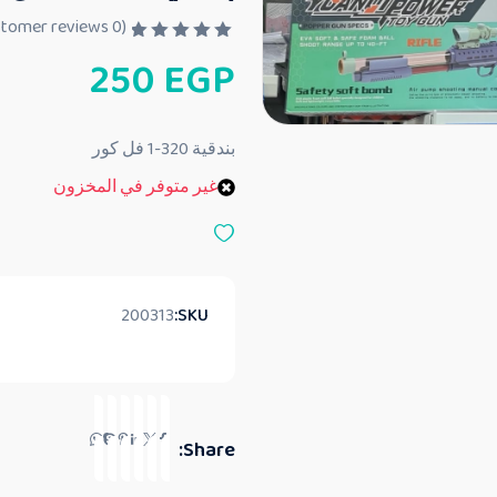
customer reviews)
0
(
ت
250
EGP
م
ا
ل
ت
ق
بندقية 320-1 فل كور
ي
ي
غير متوفر في المخزون
م
0
م
ن
5
200313
SKU:
Share: