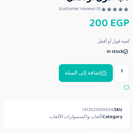
customer reviews)
0
(
ت
200
EGP
م
ا
ل
ت
ق
لعبة قول أو أفعل
ي
ي
In stock
م
0
م
ن
5
إضافة إلى السلة
1412021000034
SKU:
Category:
ألعاب واكسسوارات الألعاب