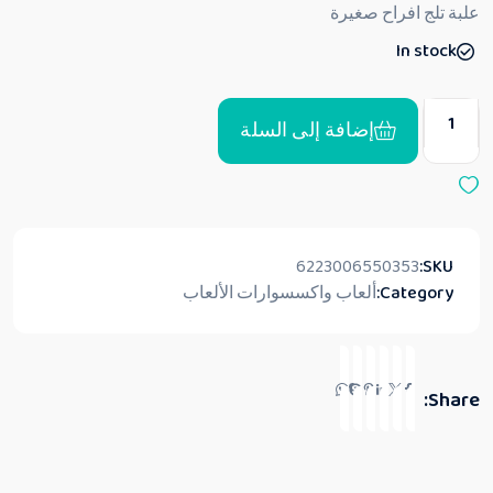
ق
علبة تلج افراح صغيرة
ي
ي
In stock
م
0
م
ن
5
إضافة إلى السلة
6223006550353
SKU:
Category:
ألعاب واكسسوارات الألعاب
Share: