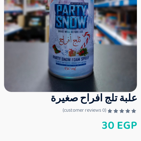
علبة تلج افراح صغيرة
customer reviews)
0
(
ت
30
EGP
م
ا
ل
ت