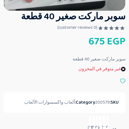
سوبر ماركت صغير 40 قطعة
customer reviews)
0
(
ت
675
EGP
م
ا
ل
ت
ق
سوبر ماركت صغير 40 قطعة
ي
ي
غير متوفر في المخزون
م
0
م
ن
5
SKU:
200579
Category:
ألعاب واكسسوارات الألعاب