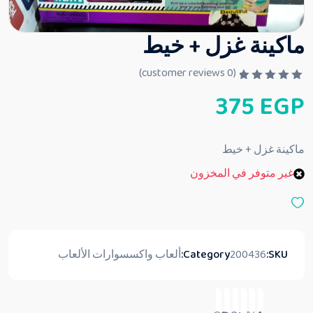
ماكينة غزل + خيط
customer reviews)
0
(
ت
375
EGP
م
ا
ل
ت
ق
ماكينة غزل + خيط
ي
ي
غير متوفر في المخزون
م
0
م
ن
5
SKU:
200436
Category:
ألعاب واكسسوارات الألعاب