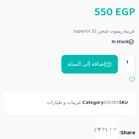
ت
550
EGP
م
ا
ل
ت
ق
عربية ريموت شحن 32 superior
ي
ي
In stock
م
0
م
ن
5
إضافة إلى السلة
SKU:
200761
Category:
عربيات و طيارات
Share: