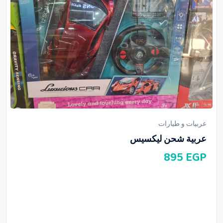
عربيات و طيارات
عربية شحن ليكسيس
895
EGP