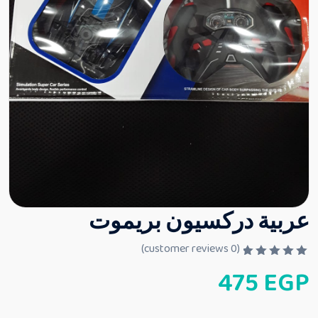
عربية دركسيون بريموت
customer reviews)
0
(
ت
475
EGP
م
ا
ل
ت