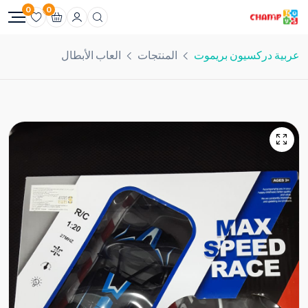
0
0
عربية دركسيون بريموت
المنتجات
العاب الأبطال