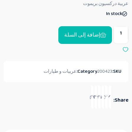
ق
عربية دركسيون بريموت
ي
ي
In stock
م
0
م
ن
5
إضافة إلى السلة
SKU:
200423
Category:
عربيات و طيارات
Share: