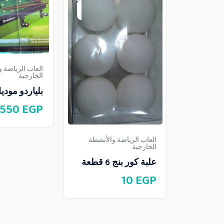
العاب الرياضة 
الخارجية
بلياردو موديل 103
550
EGP
العاب الرياضة والأنشطة
الخارجية
علبة كور بنج 6 قطعة
10
EGP