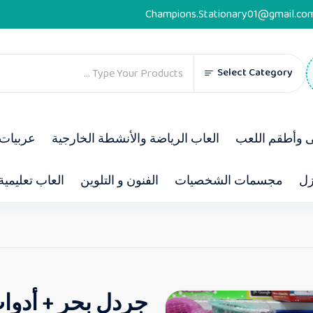
Champions.Stationary01@gmail.co
Select Category
ى وأطقم اللعب
العاب الرياضة والأنشطة الخارجية
عربيات 
زل
مجسمات الشخصيات
الفنون و التلوين
العاب تعليمية
جردل بحر + أدوا