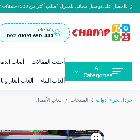
احصل على توصيل مجاني للمنزل (اطلب أكثر من 1500 جنية)
m
دعم 24/7:
002-01091-650-440
أحدث المقالات
ألعاب الدم
All
Categories
ألعاب البناء
ألعاب ألغاز و با
جردل بحر + أدوات
المنتجات
العاب الأبطال