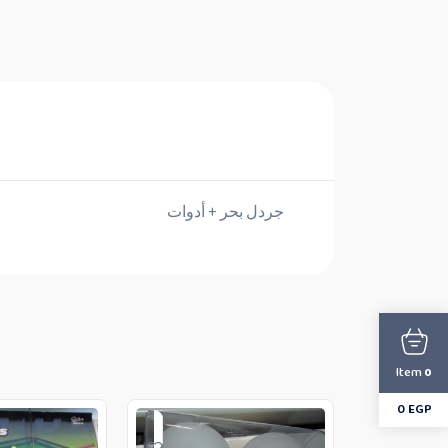
جردل بحر + أدوات
Item
0
0
EGP