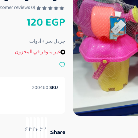
customer reviews)
0
(
ت
120
EGP
م
ا
ل
ت
ق
جردل بحر + أدوات
ي
ي
غير متوفر في المخزون
م
0
م
ن
5
200460
SKU:
Share: