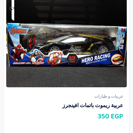
عربيات و طيارات
عربية ريموت باتمات افينجرز
350
EGP