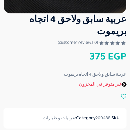
عربية سابق ولاحق 4 اتجاه
بريموت
customer reviews)
0
(
ت
375
EGP
م
ا
ل
ت
ق
عربية سابق ولاحق 4 اتجاه بريموت
ي
ي
غير متوفر في المخزون
م
0
م
ن
5
SKU:
200438
Category:
عربيات و طيارات