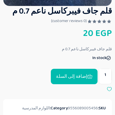
قلم جاف فيبركاسل ناعم 0.7 م
customer reviews)
0
(
ت
20
EGP
م
ا
ل
ت
ق
قلم جاف فيبركاسل ناعم 0.7 م
ي
ي
In stock
م
0
م
ن
5
إضافة إلى السلة
SKU:
9556089005456
Category:
اللوازم المدرسية