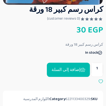
كراس رسم كبير 18 ورقة
customer reviews)
0
(
ت
30
EGP
م
ا
ل
ت
ق
كراس رسم كبير 18 ورقة
ي
ي
In stock
م
0
م
ن
5
إضافة إلى السلة
SKU:
6221133400329
Category:
اللوازم المدرسية