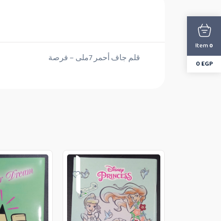
Item
0
قلم جاف أحمر 7ملى – فرصة
0
EGP