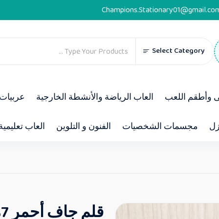
Champions.Stationary01@gmail.co
Select Category
ى وأطقم اللعب
العاب الرياضة والأنشطة الخارجية
عربيات 
زل
مجسمات الشخصيات
الفنون و التلوين
العاب تعليمية
قلم جاف أحمر 7ملى – فرصة