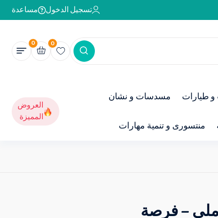
تسجيل الدخول
مساعدة
0
0
و طيارات
مسدسات و نشان
العروض
المميزة
منتسورى و تنمية مهارات