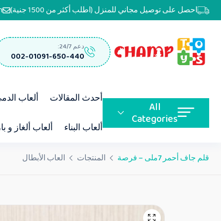
احصل على توصيل مجاني للمنزل (اطلب أكثر من 1500 جنية)
m
دعم 24/7:
002-01091-650-440
أحدث المقالات
ألعاب الدم
All
Categories
ألعاب البناء
ألعاب ألغاز و با
قلم جاف أحمر 7ملى – فرصة
المنتجات
العاب الأبطال