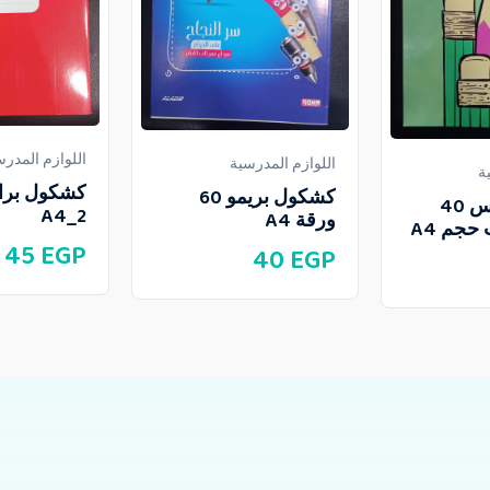
اللوازم المدرس
اللوازم المدرسية
ة
كشكول بريمو 60
كشكول دبوس 40
A4_2
ورقة A4
حجم A4
45
EGP
40
EGP